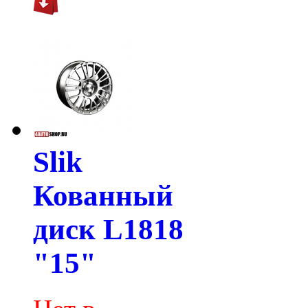
Slik
Кованный
диск L1818
"15"