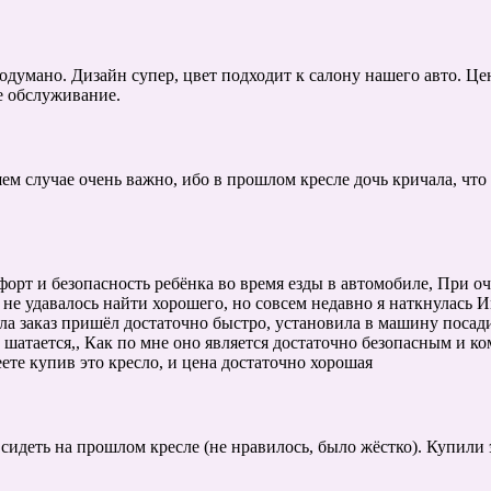
родумано. Дизайн супер, цвет подходит к салону нашего авто. Це
е обслуживание.
ем случае очень важно, ибо в прошлом кресле дочь кричала, что 
орт и безопасность ребёнка во время езды в автомобиле, При о
не удавалось найти хорошего, но совсем недавно я наткнулась 
ла заказ пришёл достаточно быстро, установила в машину посади
шатается,, Как по мне оно является достаточно безопасным и к
те купив это кресло, и цена достаточно хорошая
идеть на прошлом кресле (не нравилось, было жёстко). Купили э