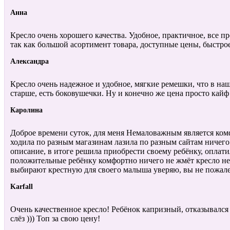
Анна
Кресло очень хорошего качества. Удобное, практичное, все п
так как большой асортимент товара, доступные цены, быстро
Александра
Кресло очень надежное и удобное, мягкие ремешки, что в наш
старше, есть боковушечки. Ну и конечно же цена просто кайф
Каролина
Доброе времени суток, для меня Немаловажным является комф
ходила по разным магазинам лазила по разным сайтам ничего 
описание, в итоге решила приобрести своему ребёнку, оплати
положительные ребёнку комфортно ничего не жмёт кресло не 
выбирают крестную для своего малыша уверяю, вы не пожалее
Karfall
Очень качественное кресло! Ребёнок капризный, отказывался с
слёз ))) Топ за свою цену!