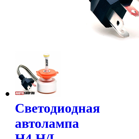
Светодиодная
автолампа
H4 H/L