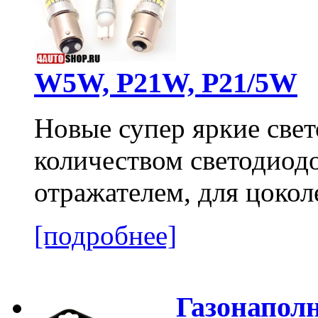
W5W, P21W, P21/5W
Новые супер яркие све
количеством светодиод
отражателем, для цоко
[подробнее]
Газонапол