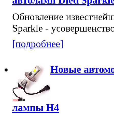
автоламп Dled Sparkle
Обновление известнейш
Sparkle - усовершенств
[подробнее]
Новые автом
лампы H4