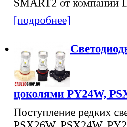
SMART2 от компании D
[подробнее]
Светодиод
цоколями PY24W, PS
Поступление редких св
PSX26W, PSX24W, PY24