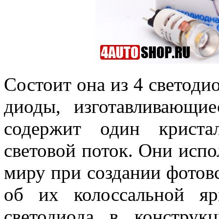
Состоит она из 4 светод
диоды, изготавливающи
содержит один криста
световой поток. Они исп
миру при создании фотов
об их колоссальной я
светодиода в конструк