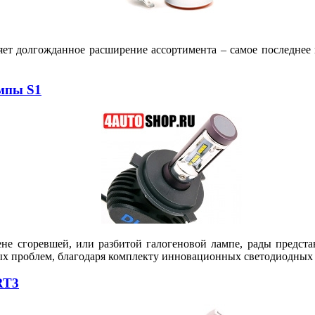
яет долгожданное расширение ассортимента – самое последне
мпы S1
ене сгоревшей, или разбитой галогеновой лампе, рады предс
ых проблем, благодаря комплекту инновационных светодиодных 
RT3