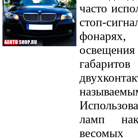
часто испо
стоп-си
фонарях,
освещения
габарито
двухкон
называ
Использов
ламп нак
весомых