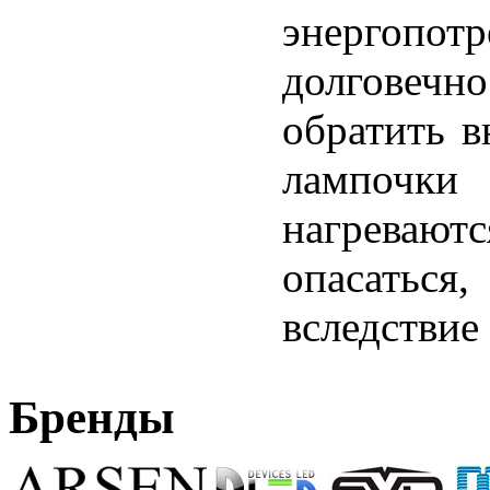
энергопот
долговечно
обратить в
лампочки
нагревают
опасать
вследствие 
Бренды