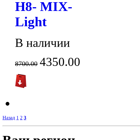
H8- MIX-
Light
В наличии
4350.00
8700.00
Назад
1
2
3