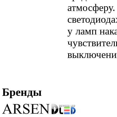
атмосферу
светодиода
у ламп нак
чувствите
выключению
Бренды