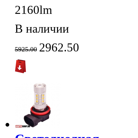
2160lm
В наличии
2962.50
5925.00