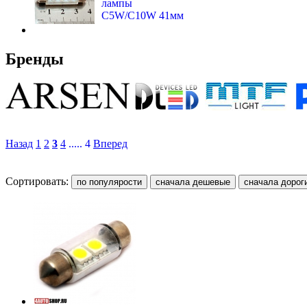
лампы
C5W/C10W 41мм
Бренды
Назад
1
2
3
4
..... 4
Вперед
Сортировать: