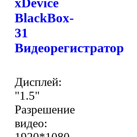
xDevice
BlackBox-
31
Видеорегистратор
Дисплей:
"1.5"
Разрешение
видео:
1920*1080