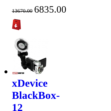
6835.00
13670.00
xDevice
BlackBox-
12