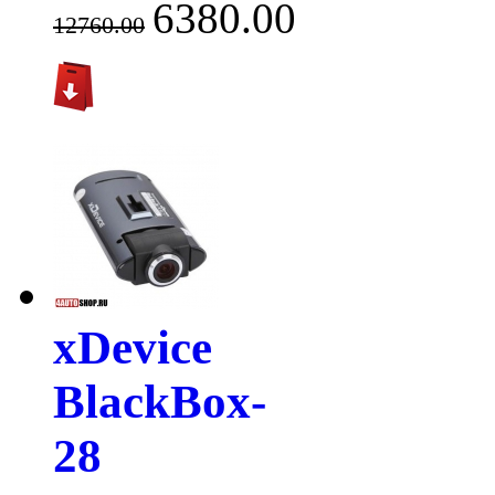
6380.00
12760.00
xDevice
BlackBox-
28