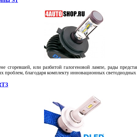
мпы S1
ене сгоревшей, или разбитой галогеновой лампе, рады предс
ых проблем, благодаря комплекту инновационных светодиодных 
RT3