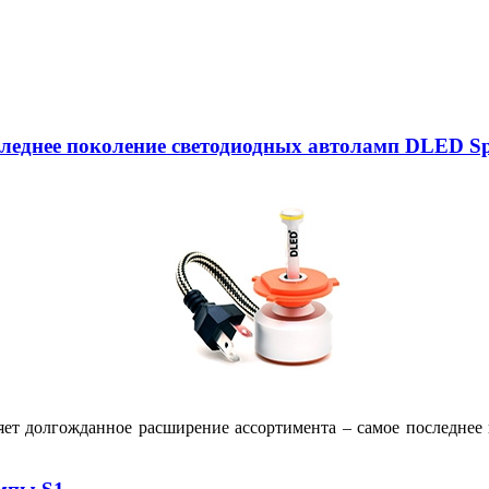
следнее поколение светодиодных автоламп DLED Sp
яет долгожданное расширение ассортимента – самое последне