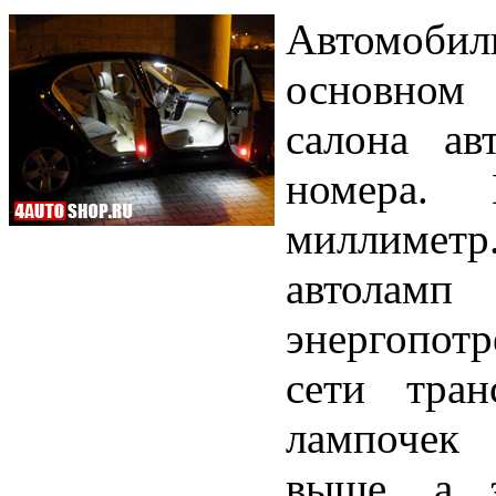
Автомоб
основном 
салона ав
номера.
миллиметр
автол
энергопотр
сети тран
лампочек 
выше, а з