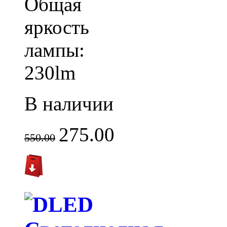
Общая
яркость
лампы:
230lm
В наличии
275.00
550.00