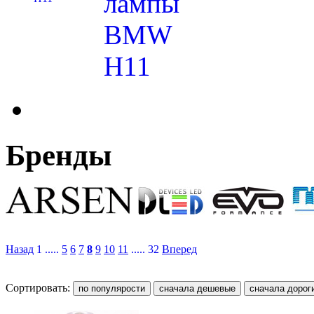
лампы
BMW
H11
Бренды
Назад
1 .....
5
6
7
8
9
10
11
..... 32
Вперед
Сортировать: