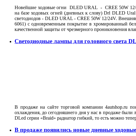
Новейшие ходовые огни DLED URAL - CREE 50W 12/24V
на базе ходовых огней (дневных к слову) Drl DLED Ur
светодиодов - DLED URAL - CREE 50W 12/24V. Внешняя о
6061) с одновременным покрытие в хромированный белы
качественной защиты от чрезмерного проникновения вла
Светодиодные лампы для головного света DL
В продаже на сайте торговой компании 4autshop.ru п
охлаждения, до сегодняшнего дня у нас в продаже были 
DLed серии «Braid» радиатор гибкий, то есть можно тепе
В продаже появились новые дневные ходо