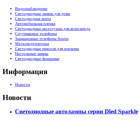
Видеонаблюдение
Светодиодные лампы для дома
Светодиодная лента
Автомобильная пленка
Светодиодные аксессуары для велосипеда
Спутниковые телефоны
Защищенные телефоны Sonim
Металлодетекторы
Светодиодные пиксели для рекламы
Настольные лампы
Светодиодные фонарики
Информация
Новости
Новости
Светодиодные автолампы серии Dled Sparkle