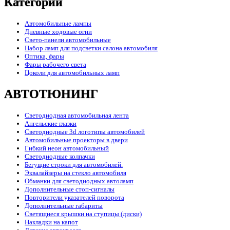
Категории
Автомобильные лампы
Дневные ходовые огни
Свето-панели автомобильные
Набор ламп для подсветки салона автомобиля
Оптика, фары
Фары рабочего света
Цоколи для автомобильных ламп
АВТОТЮНИНГ
Светодиодная автомобильная лента
Ангельские глазки
Светодиодные 3d логотипы автомобилей
Автомобильные проекторы в двери
Гибкий неон автомобильный
Светодиодные колпачки
Бегущие строки для автомобилей.
Эквалайзеры на стекло автомобиля
Обманки для светодиодных автоламп
Дополнительные стоп-сигналы
Повторители указателей поворота
Дополнительные габариты
Светящиеся крышки на ступицы (диски)
Накладки на капот