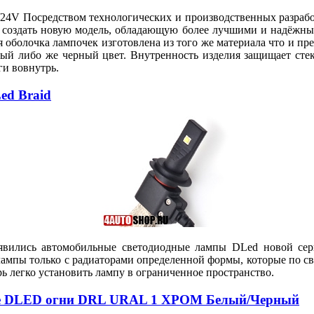
 Посредством технологических и производственных разработ
al создать новую модель, обладающую более лучшими и надёжн
болочка лампочек изготовлена из того же материала что и пр
й либо же черный цвет. Внутренность изделия защищает стек
ги вовнутрь.
ed Braid
оявились автомобильные светодиодные лампы DLed новой сери
лампы только с радиаторами определенной формы, которые по с
рь легко установить лампу в ограниченное пространство.
вые DLED огни DRL URAL 1 ХРОМ Белый/Черный