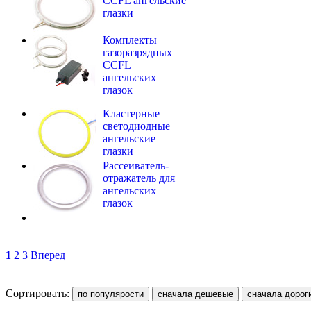
CCFL ангельские
глазки
Комплекты
газоразрядных
CCFL
ангельских
глазок
Кластерные
светодиодные
ангельские
глазки
Рассеиватель-
отражатель для
ангельских
глазок
1
2
3
Вперед
Сортировать: