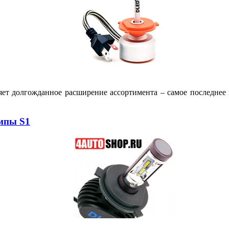
яет долгожданное расширение ассортимента – самое последне
мпы S1