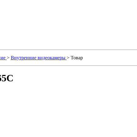
ние
>
Внутренние видеокамеры
> Товар
65C