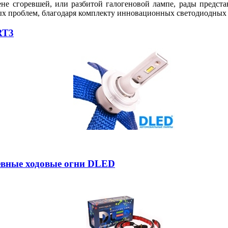
ене сгоревшей, или разбитой галогеновой лампе, рады предс
ых проблем, благодаря комплекту инновационных светодиодных 
RT3
невные ходовые огни DLED