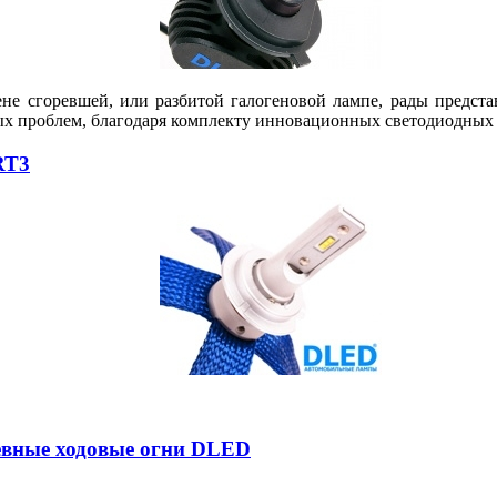
ене сгоревшей, или разбитой галогеновой лампе, рады предс
ых проблем, благодаря комплекту инновационных светодиодных 
RT3
невные ходовые огни DLED