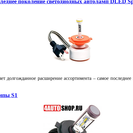
следнее поколение светодиодных автоламп DLED Sp
яет долгожданное расширение ассортимента – самое последне
мпы S1