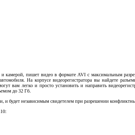
 и камерой, пишет видео в формате AVI с максимальным разр
и автомобиля. На корпусе видеорегистратора вы найдете разъ
ут вам легко и просто установить и направить видеорегистр
емом до 32 Гб.
ли, и будет независимым свидетелем при разрешении конфликтн
10: