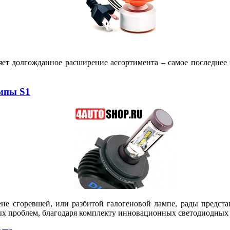
яет долгожданное расширение ассортимента – самое последне
мпы S1
ене сгоревшей, или разбитой галогеновой лампе, рады предс
ых проблем, благодаря комплекту инновационных светодиодных 