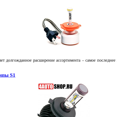
яет долгожданное расширение ассортимента – самое последне
мпы S1