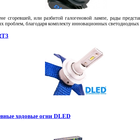
ене сгоревшей, или разбитой галогеновой лампе, рады предс
ых проблем, благодаря комплекту инновационных светодиодных 
RT3
невные ходовые огни DLED