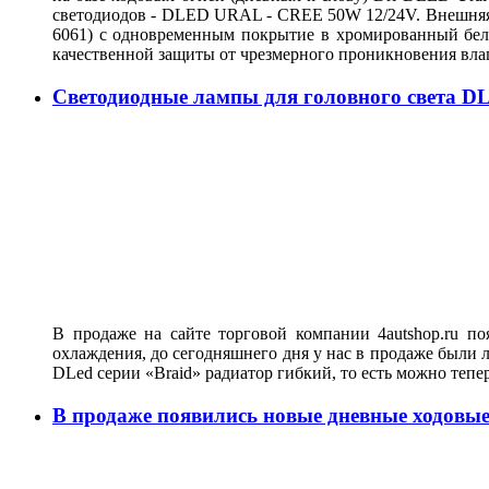
светодиодов - DLED URAL - CREE 50W 12/24V. Внешняя о
6061) с одновременным покрытие в хромированный белы
качественной защиты от чрезмерного проникновения вла
Светодиодные лампы для головного света DL
В продаже на сайте торговой компании 4autshop.ru п
охлаждения, до сегодняшнего дня у нас в продаже были 
DLed серии «Braid» радиатор гибкий, то есть можно тепе
В продаже появились новые дневные ходо