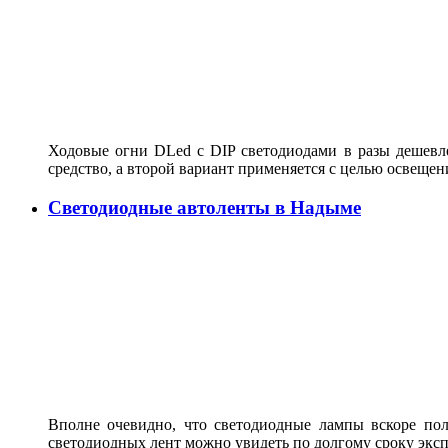
Ходовые огни DLed c DIP светодиодами в разы дешевле
средство, а второй вариант применяется с целью освеще
Светодиодные автоленты в Надыме
Вполне очевидно, что светодиодные лампы вскоре по
светодиодных лент можно увидеть по долгому сроку экс