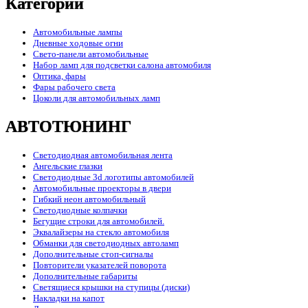
Категории
Автомобильные лампы
Дневные ходовые огни
Свето-панели автомобильные
Набор ламп для подсветки салона автомобиля
Оптика, фары
Фары рабочего света
Цоколи для автомобильных ламп
АВТОТЮНИНГ
Светодиодная автомобильная лента
Ангельские глазки
Светодиодные 3d логотипы автомобилей
Автомобильные проекторы в двери
Гибкий неон автомобильный
Светодиодные колпачки
Бегущие строки для автомобилей.
Эквалайзеры на стекло автомобиля
Обманки для светодиодных автоламп
Дополнительные стоп-сигналы
Повторители указателей поворота
Дополнительные габариты
Светящиеся крышки на ступицы (диски)
Накладки на капот