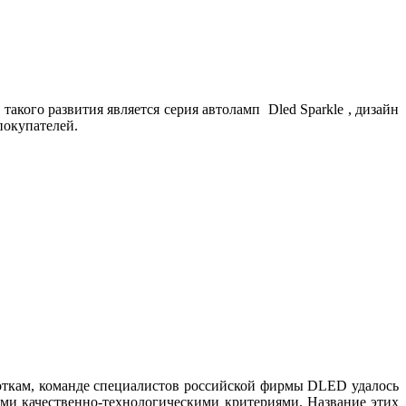
кого развития является серия автоламп Dled Sparkle , дизайн
покупателей.
кам, команде специалистов российской фирмы DLED удалось
ыми качественно-технологическими критериями. Название этих