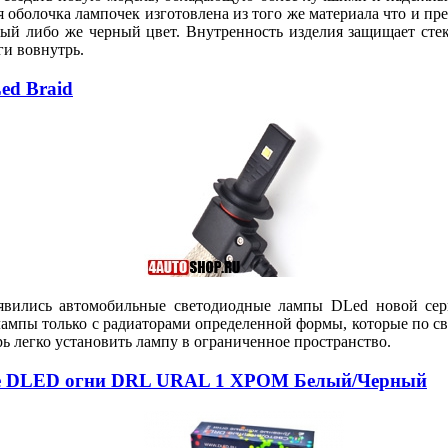
болочка лампочек изготовлена из того же материала что и пр
й либо же черный цвет. Внутренность изделия защищает стек
ги вовнутрь.
ed Braid
оявились автомобильные светодиодные лампы DLed новой сери
лампы только с радиаторами определенной формы, которые по с
рь легко установить лампу в ограниченное пространство.
вые DLED огни DRL URAL 1 ХРОМ Белый/Черный