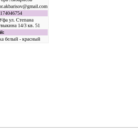
or.akbarisov@gmail.com
174046754
 Уфа ул. Степана
выкина 14/3 кв. 51
й:
ка белый - красный