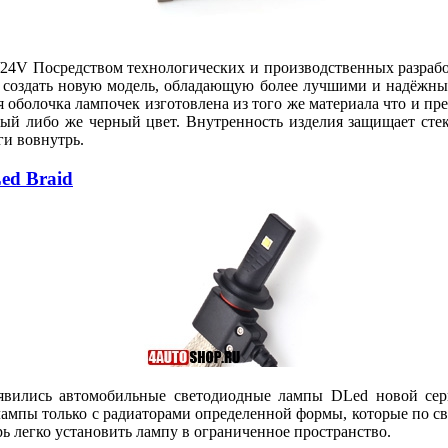
 Посредством технологических и производственных разработ
al создать новую модель, обладающую более лучшими и надёжн
болочка лампочек изготовлена из того же материала что и пр
й либо же черный цвет. Внутренность изделия защищает стек
ги вовнутрь.
ed Braid
оявились автомобильные светодиодные лампы DLed новой сери
лампы только с радиаторами определенной формы, которые по с
рь легко установить лампу в ограниченное пространство.