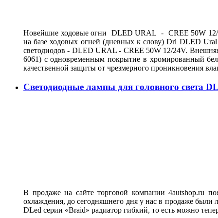
Новейшие ходовые огни DLED URAL - CREE 50W 12/24V
на базе ходовых огней (дневных к слову) Drl DLED Ur
светодиодов - DLED URAL - CREE 50W 12/24V. Внешняя о
6061) с одновременным покрытие в хромированный белы
качественной защиты от чрезмерного проникновения вла
Светодиодные лампы для головного света DL
В продаже на сайте торговой компании 4autshop.ru п
охлаждения, до сегодняшнего дня у нас в продаже были 
DLed серии «Braid» радиатор гибкий, то есть можно тепе