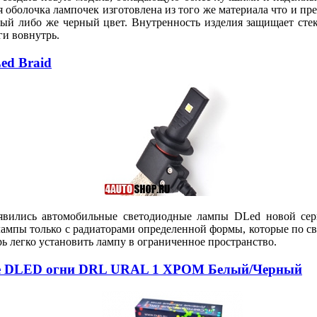
болочка лампочек изготовлена из того же материала что и пр
й либо же черный цвет. Внутренность изделия защищает стек
ги вовнутрь.
ed Braid
оявились автомобильные светодиодные лампы DLed новой сери
лампы только с радиаторами определенной формы, которые по с
рь легко установить лампу в ограниченное пространство.
вые DLED огни DRL URAL 1 ХРОМ Белый/Черный