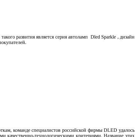
кого развития является серия автоламп Dled Sparkle , дизайн
покупателей.
кам, команде специалистов российской фирмы DLED удалось
ыми качественно-технологическими критериями. Название этих