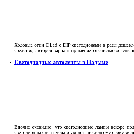
Ходовые огни DLed c DIP светодиодами в разы дешевле
средство, а второй вариант применяется с целью освеще
Светодиодные автоленты в Надыме
Вполне очевидно, что светодиодные лампы вскоре по
светодиодных лент можно увидеть по долгому сроку экс