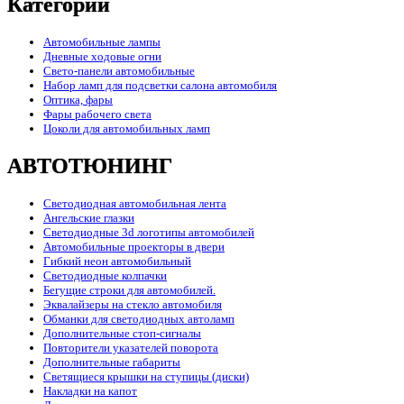
Категории
Автомобильные лампы
Дневные ходовые огни
Свето-панели автомобильные
Набор ламп для подсветки салона автомобиля
Оптика, фары
Фары рабочего света
Цоколи для автомобильных ламп
АВТОТЮНИНГ
Светодиодная автомобильная лента
Ангельские глазки
Светодиодные 3d логотипы автомобилей
Автомобильные проекторы в двери
Гибкий неон автомобильный
Светодиодные колпачки
Бегущие строки для автомобилей.
Эквалайзеры на стекло автомобиля
Обманки для светодиодных автоламп
Дополнительные стоп-сигналы
Повторители указателей поворота
Дополнительные габариты
Светящиеся крышки на ступицы (диски)
Накладки на капот