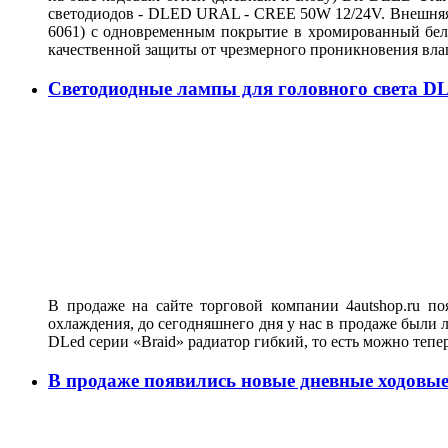
светодиодов - DLED URAL - CREE 50W 12/24V. Внешняя о
6061) с одновременным покрытие в хромированный белы
качественной защиты от чрезмерного проникновения вла
Светодиодные лампы для головного света DL
В продаже на сайте торговой компании 4autshop.ru п
охлаждения, до сегодняшнего дня у нас в продаже были 
DLed серии «Braid» радиатор гибкий, то есть можно тепе
В продаже появились новые дневные ходо