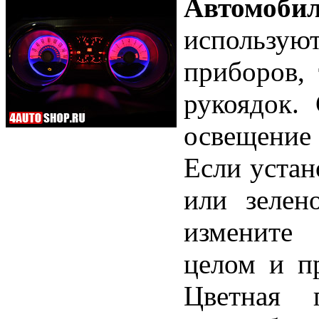
Автомоби
использую
приборов,
рукоядок.
освещение
Если устан
или зелен
измените 
целом и п
Цветная п