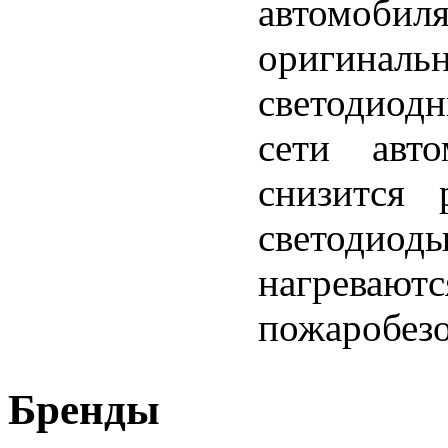
автомо
оригинал
светодиод
сети авто
снизится 
светодиод
нагрев
пожаробезо
Бренды