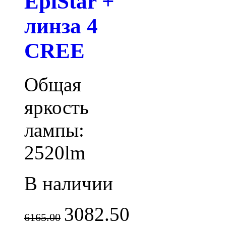
EpiStar +
линза 4
CREE
Общая
яркость
лампы:
2520lm
В наличии
3082.50
6165.00