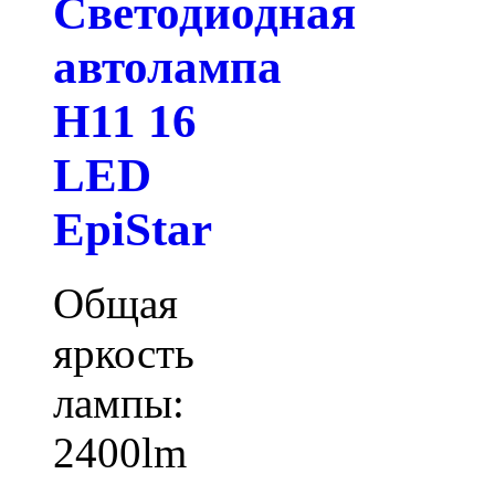
Светодиодная
автолампа
H11 16
LED
EpiStar
Общая
яркость
лампы:
2400lm