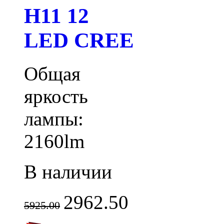
H11 12
LED CREE
Общая
яркость
лампы:
2160lm
В наличии
2962.50
5925.00