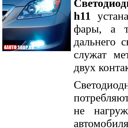
Светодио
h11
устана
фары, а 
дальнего с
служат ме
двух конта
Светодио
потребляют
не нагруж
автомобиля