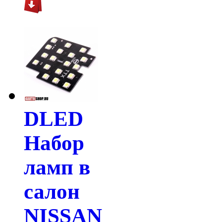
DLED
Набор
ламп в
салон
NISSAN