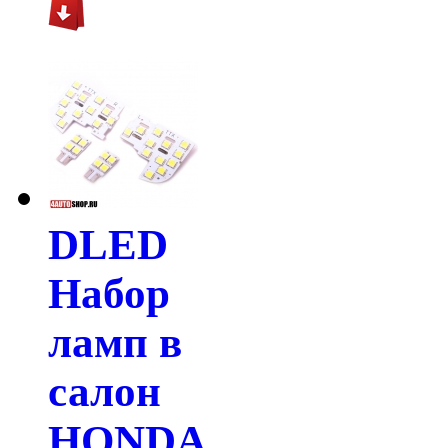
DLED
Набор
ламп в
салон
HONDA