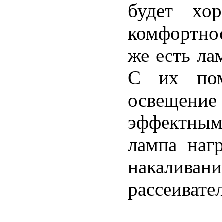
будет хо
комфортнос
же есть ла
С их пом
освещен
эффектным
лампа наг
накаливан
рассеивате