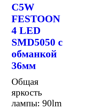
C5W
FESTOON
4 LED
SMD5050 с
обманкой
36мм
Общая
яркость
лампы: 90lm