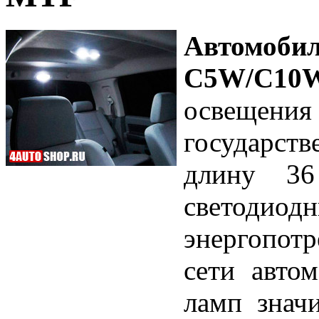
Автомоб
C5W/C10
освещен
государст
длину 36
светодио
энергопотр
сети авто
ламп знач