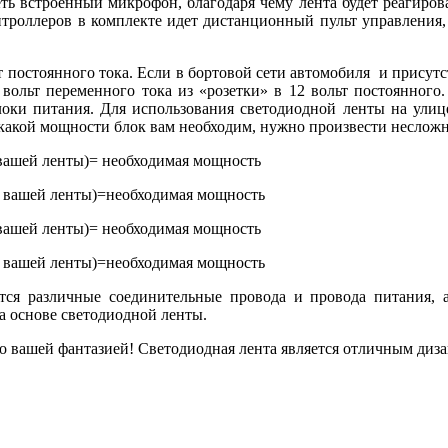
еть встроенный микрофон, благодаря чему лента будет реагирова
троллеров в комплекте идет дистанционный пульт управления,
 постоянного тока. Если в бортовой сети автомобиля и присут
 вольт переменного тока из «розетки» в 12 вольт постоянного
блоки питания. Для использования светодиодной ленты на ули
какой мощности блок вам необходим, нужно произвести несложн
 вашей ленты)= необходимая мощность
а вашей ленты)=необходимая мощность
 вашей ленты)= необходимая мощность
а вашей ленты)=необходимая мощность
тся различные соединительные провода и провода питания, а
а основе светодиодной ленты.
 вашей фантазией! Светодиодная лента является отличным диза