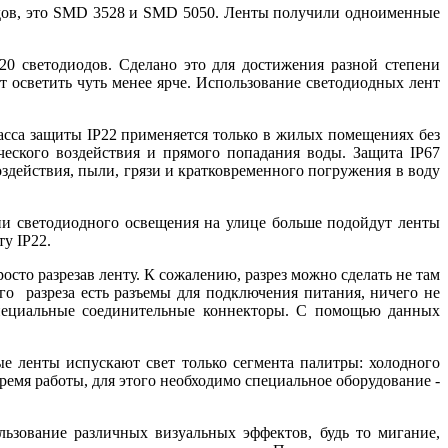
иодов, это SMD 3528 и SMD 5050. Ленты получили одноименные
0 светодиодов. Сделано это для достижения разной степени
т осветить чуть менее ярче. Использование светодиодных лент
класса защиты IP22 применяется только в жилых помещениях без
еского воздействия и прямого попадания воды. Защита IP67
оздействия, пыли, грязи и кратковременного погружения в воду
ции светодиодного освещения на улице больше подойдут ленты
у IP22.
осто разрезав ленту. К сожалению, разрез можно сделать не там
го разреза есть разъемы для подключения питания, ничего не
специальные соединительные коннекторы. С помощью данных
е ленты испускают свет только сегмента палитры: холодного
ремя работы, для этого необходимо специальное оборудование -
льзование различных визуальных эффектов, будь то мигание,