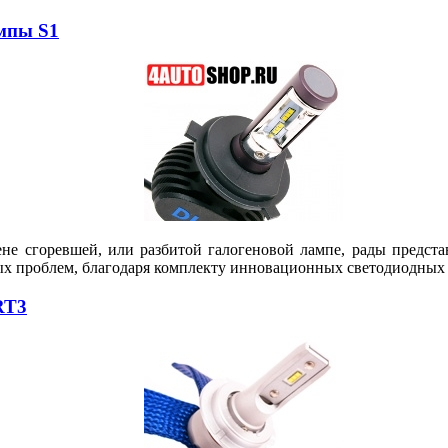
мпы S1
ене сгоревшей, или разбитой галогеновой лампе, рады предс
ых проблем, благодаря комплекту инновационных светодиодных 
RT3