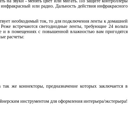
ть на звуки - менять цвет или мигать. По защите контроллеры
 инфракрасный или радио. Дальность действия инфракрасного
ствует необходимый ток, то для подключения ленты к домашней
. Реже встречаются светодиодные ленты, требующие 24 вольта
це и в помещениях с повышенной влажностью вам пригодятся
ые расчеты:
 так же коннекторы, предназначение которых заключается в
йнерским инструментом для оформления интерьера/экстерьера!