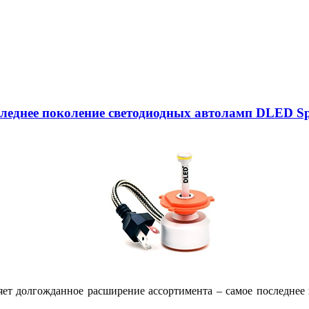
следнее поколение светодиодных автоламп DLED Sp
яет долгожданное расширение ассортимента – самое последне