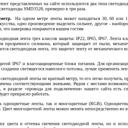
 лент представленных на сайте используются два типа светод
светодиоды SMD3528, примерно в три раза.
 метр.
На одном метре ленты может находиться 30, 60 или 12
сства, одно произведение выделить сильнее, другое - наоборо
, что наверняка понравится вашим гостям
одиодная лента трех классов защиты: IP22, IP65, IP67. Лента 
м прозрачного силикона, который защищает от пыли, механич
ится светодиодная лента, это защитит ленту от механического в
защитой IP67 и влагозащищенные блоки питания. Для организа
создании светящегося навесного потолка, лучше применить лент
светодиодной ленты не кратный метру, то его легко получить, пр
означены соответствующими значками. Рядом с местами возможно
, в разделе «провода для подключения» нашего сайта есть 
будет прекрасно работать.
к одноцветные ленты, так и многоцветные (RGB). Одноцветны
ого. Цвет многоцветной ленты можно менять непосредственно во в
ну цвета и оттенка свечения светодиодной ленты, но и испо