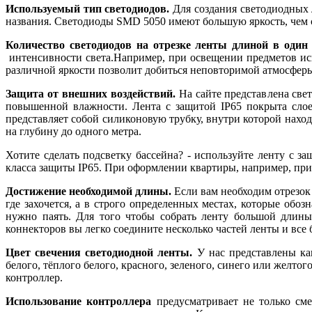
Используемый тип светодиодов.
Для создания светодиодных
названия. Светодиоды SMD 5050 имеют большую яркость, чем 
Количество светодиодов на отрезке ленты длиной в один
интенсивности света.Например, при освещении предметов иску
различной яркости позволит добиться неповторимой атмосферы
Защита от внешних воздействий.
На сайте представлена свет
повышенной влажности. Лента с защитой IP65 покрыта слое
представляет собой силиконовую трубку, внутри которой наход
на глубину до одного метра.
Хотите сделать подсветку бассейна? - используйте ленту с 
класса защиты IP65. При оформлении квартиры, например, при 
Достижение необходимой длины.
Если вам необходим отрезок 
где захочется, а в строго определенных местах, которые об
нужно паять. Для того чтобы собрать ленту большой длины
коннекторов вы легко соедините несколько частей ленты и все 
Цвет свечения светодиодной ленты.
У нас представлены ка
белого, тёплого белого, красного, зеленого, синего или желт
контроллер.
Использование контроллера
предусматривает не только сме