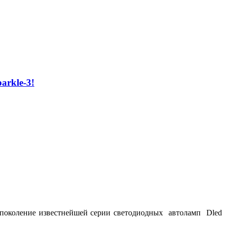
arkle-3!
е поколение известнейшей серии светодиодных автоламп Dled