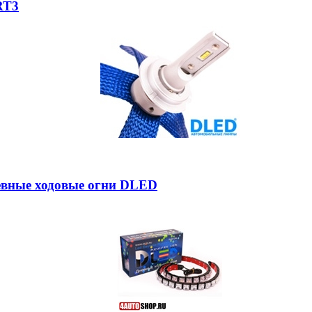
RT3
невные ходовые огни DLED