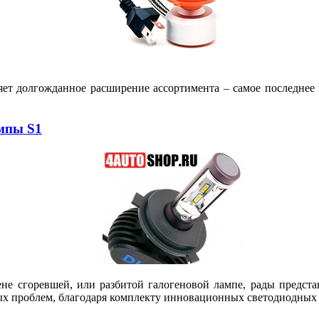
яет долгожданное расширение ассортимента – самое последне
мпы S1
ене сгоревшей, или разбитой галогеновой лампе, рады предс
ых проблем, благодаря комплекту инновационных светодиодных 