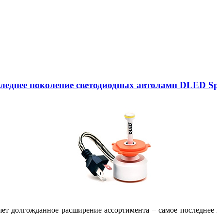
следнее поколение светодиодных автоламп DLED Sp
яет долгожданное расширение ассортимента – самое последне