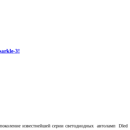
arkle-3!
е поколение известнейшей серии светодиодных автоламп Dled