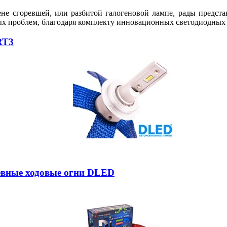
ене сгоревшей, или разбитой галогеновой лампе, рады предс
ых проблем, благодаря комплекту инновационных светодиодных 
RT3
невные ходовые огни DLED