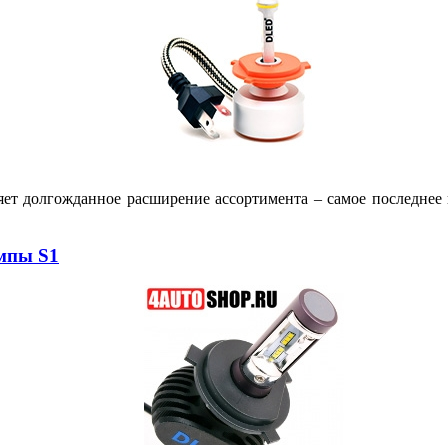
яет долгожданное расширение ассортимента – самое последне
мпы S1